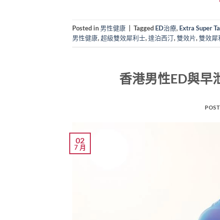
Posted in
男性健康
|
Tagged
ED治療
,
Extra Super T
男性健康
,
超級雙效犀利士
,
達泊西汀
,
雙效片
,
雙效犀
香港男性ED與早
POST
02
7 月