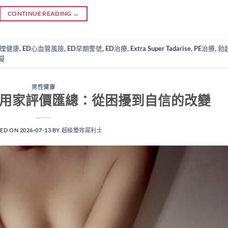
CONTINUE READING
→
心理健康
,
ED心血管風險
,
ED早期警號
,
ED治療
,
Extra Super Tadarise
,
PE治療
,
勃
礙
男性健康
adarise用家評價匯總：從困擾到自信的改變
ED ON
2026-07-13
BY
超級雙效犀利士