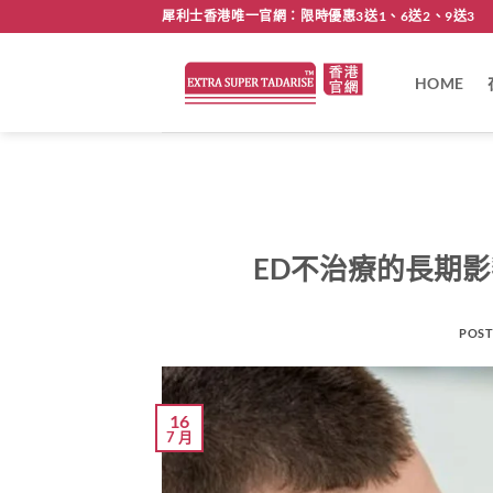
Skip
犀利士香港唯一官網：限時優惠3送1、6送2、9送3
to
content
HOME
ED不治療的長期
POST
16
7 月