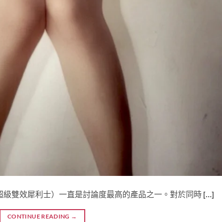
rise（超級雙效犀利士）一直是討論度最高的產品之一。對於同時 […]
CONTINUE READING
→