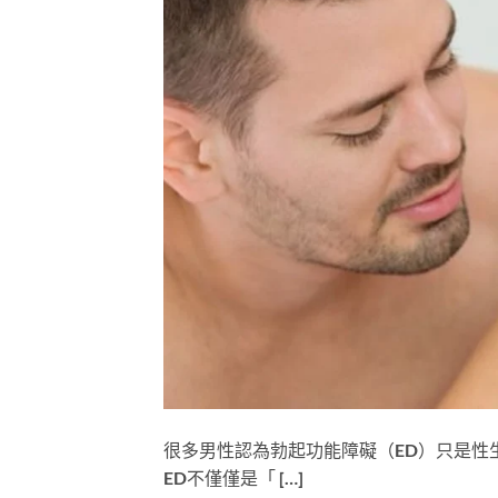
很多男性認為勃起功能障礙（ED）只是性
ED不僅僅是「 […]