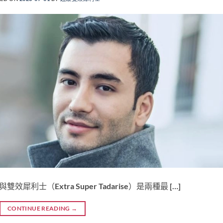
犀利士（Extra Super Tadarise）是兩種最 […]
CONTINUE READING
→