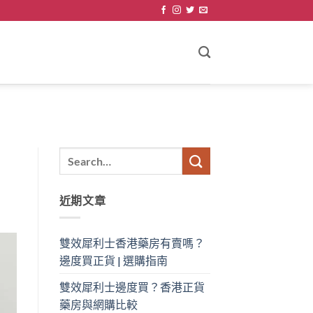
近期文章
雙效犀利士香港藥房有賣嗎？
邊度買正貨 | 選購指南
雙效犀利士邊度買？香港正貨
藥房與網購比較