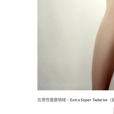
在男性健康領域，Extra Super Tada