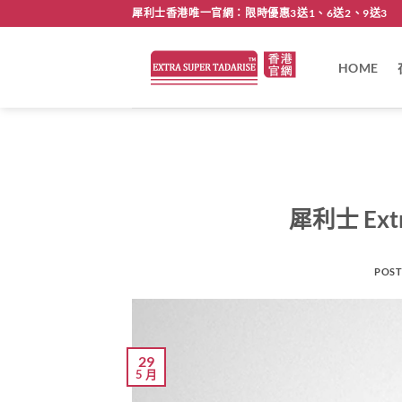
Skip
犀利士香港唯一官網：限時優惠3送1、6送2、9送3
to
content
HOME
犀利士 Extr
POST
29
5 月