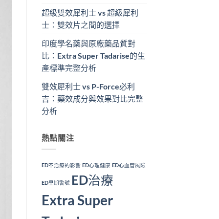
超級雙效犀利士 vs 超級犀利
士：雙效片之間的選擇
印度學名藥與原廠藥品質對
比：Extra Super Tadarise的生
產標準完整分析
雙效犀利士 vs P-Force必利
吉：藥效成分與效果對比完整
分析
熱點關注
ED不治療的影響
ED心理健康
ED心血管風險
ED治療
ED早期警號
Extra Super