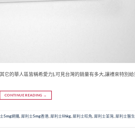
,其它的華人區皆稱希愛力),可見台灣的銷量有多大,讓禮來特別給
CONTINUE READING
→
士5mg網購
,
犀利士5mg香港
,
犀利士lihkg
,
犀利士旺角
,
犀利士荃灣
,
犀利士醫生