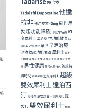
Tadarise
PE治療
他達
Tadalafil Dapoxetine
拉非
副作用
他達拉非40mg
勃起功能障礙
印
印度學名藥
度犀利士
性功能健康
學名藥
成
早泄治療
早泄
分比較
改善早洩
犀利士
治療勃起功能障礙
犀利
我
士副作用
犀利士成分
犀利士網購
犀利士香
男性健康
藥效持
港
硬得久更持久
超級
續時間
超級犀利士
西地那非
雙效犀利士
達泊西
紙
,
汀
雙
陽痿早洩雙效合一
雙效對比
雙效犀利士
效片
雙效