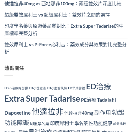
他達拉非40mg vs 西地那非100mg：兩種雙效片深度比較
超級雙效犀利士 vs 超級犀利士：雙效片之間的選擇
印度學名藥與原廠藥品質對比：Extra Super Tadarise的生
產標準完整分析
雙效犀利士 vs P-Force必利吉：藥效成分與效果對比完整分
析
熱點關注
ED治療
ED不治療的影響
ED心理健康
ED心血管風險
ED早期警號
Extra Super Tadarise
Tadalafil
PE治療
他達拉非
勃起
副作用
Dapoxetine
他達拉非40mg
功能障礙
印度犀利士
性功能健康
學名藥
印度學名藥
成分比較
早泄治療