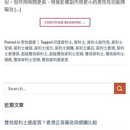
似，但作用時間更長、視覺影響副作用更小的男性性功能障
礙治 […]
CONTINUE READING
→
Posted in
男性健康
|
Tagged
印度犀利士
,
犀利士
,
犀利士副作用
,
犀利士
官網
,
犀利士幾錢
,
犀利士成分
,
犀利士網購
,
犀利士藥店
,
犀利士香港
,
犀利
士香港買
,
超級雙效犀利士
,
超級雙效犀利士官網
,
雙效犀利士
,
雙效犀利士
價格
,
雙效犀利士官網
,
雙效犀利邊度買
近期文章
雙效犀利士邊度買？香港正貨藥房與網購比較