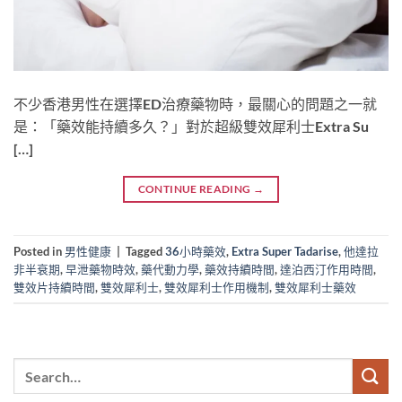
不少香港男性在選擇ED治療藥物時，最關心的問題之一就
是：「藥效能持續多久？」對於超級雙效犀利士Extra Su
[…]
CONTINUE READING
→
Posted in
男性健康
|
Tagged
36小時藥效
,
Extra Super Tadarise
,
他達拉
非半衰期
,
早泄藥物時效
,
藥代動力學
,
藥效持續時間
,
達泊西汀作用時間
,
雙效片持續時間
,
雙效犀利士
,
雙效犀利士作用機制
,
雙效犀利士藥效