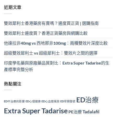
近期文章
雙效犀利士香港藥房有賣嗎？邊度買正貨 | 選購指南
雙效犀利士邊度買？香港正貨藥房與網購比較
他達拉非40mg vs 西地那非100mg：兩種雙效片深度比較
超級雙效犀利士 vs 超級犀利士：雙效片之間的選擇
印度學名藥與原廠藥品質對比：Extra Super Tadarise的生
產標準完整分析
熱點關注
ED治療
ED不治療的影響
ED心理健康
ED心血管風險
ED早期警號
Extra Super Tadarise
Tadalafil
PE治療