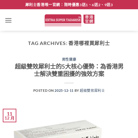
Skip
犀利士香港唯一官網：限時優惠3送1、6送2、9送3
to
content
TAG ARCHIVES:
香港哪裡買犀利士
男性健康
超級雙效犀利士的5大核心優勢：為香港男
士解決雙重困擾的強效方案
POSTED ON
2025-12-11
BY
超級雙效犀利士
11
12 月