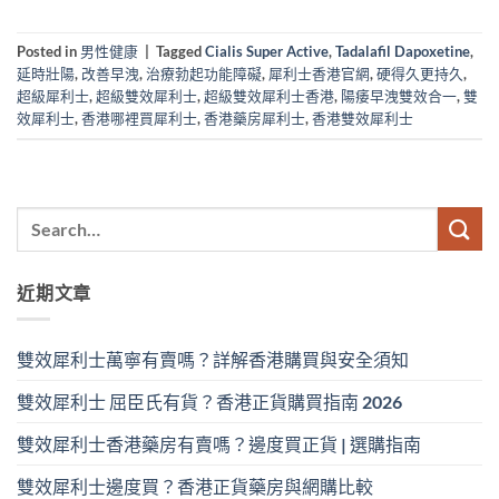
Posted in
男性健康
|
Tagged
Cialis Super Active
,
Tadalafil Dapoxetine
,
延時壯陽
,
改善早洩
,
治療勃起功能障礙
,
犀利士香港官網
,
硬得久更持久
,
超級犀利士
,
超級雙效犀利士
,
超級雙效犀利士香港
,
陽痿早洩雙效合一
,
雙
效犀利士
,
香港哪裡買犀利士
,
香港藥房犀利士
,
香港雙效犀利士
近期文章
雙效犀利士萬寧有賣嗎？詳解香港購買與安全須知
雙效犀利士 屈臣氏有貨？香港正貨購買指南 2026
雙效犀利士香港藥房有賣嗎？邊度買正貨 | 選購指南
雙效犀利士邊度買？香港正貨藥房與網購比較