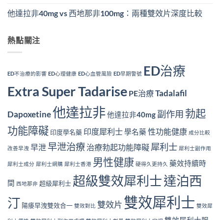
他達拉非40mg vs 西地那非100mg：兩種雙效片深度比較
熱點關注
ED治療
ED不治療的影響
ED心理健康
ED心血管風險
ED早期警號
Extra Super Tadarise
Tadalafil
PE治療
他達拉非
勃起
副作用
Dapoxetine
他達拉非40mg
功能障礙
印度犀利士
性功能健康
學名藥
印度學名藥
成分比較
早泄治療
犀利士
早泄
治療勃起功能障礙
改善早洩
犀利士副作用
男性健康
藥效持續時
犀利士成分
犀利士網購
犀利士香港
硬得久更持久
超級雙效犀利士
達泊西
間
超級犀利士
西地那非
雙效犀利士
汀
雙效片
陽痿早洩雙效合一
雙效對比
雙效犀